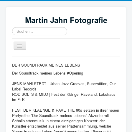
Martin Jahn Fotografie
Suchen...
Toggle
Navigation
Home
DER SOUNDTRACK MEINES LEBENS
Bilder
Der Soundtrack meines Lebens #Opening
Neuigkeiten
JENS MAHLSTEDT | Urban Jazz Grooves, Superstition, Our
Label Records
Referenzen
ROD BOLTS & MILO | Fest der Klänge, Raveland, Labskaus
im F+K
Ausrüstung
FEST DER KLAENGE & RAVE THE 90s setzen in ihrer neuen
Links
Partyreihe "Der Soundtrack meines Lebens" Akzente mit
Schallplattenmusik in einem einzigartigen Konzert: der
Künstler entscheidet aus seiner Plattensammlung, welche
Songs in seinem Leben Auswirkungen hatten. Dieser spielt