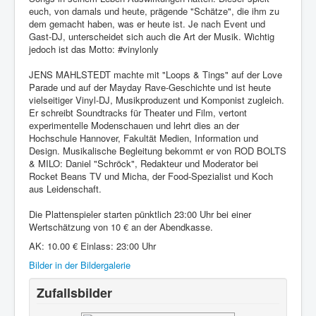
euch, von damals und heute, prägende "Schätze", die ihm zu
dem gemacht haben, was er heute ist. Je nach Event und
Gast-DJ, unterscheidet sich auch die Art der Musik. Wichtig
jedoch ist das Motto: #vinylonly
JENS MAHLSTEDT machte mit "Loops & Tings" auf der Love
Parade und auf der Mayday Rave-Geschichte und ist heute
vielseitiger Vinyl-DJ, Musikproduzent und Komponist zugleich.
Er schreibt Soundtracks für Theater und Film, vertont
experimentelle Modenschauen und lehrt dies an der
Hochschule Hannover, Fakultät Medien, Information und
Design. Musikalische Begleitung bekommt er von ROD BOLTS
& MILO: Daniel "Schröck", Redakteur und Moderator bei
Rocket Beans TV und Micha, der Food-Spezialist und Koch
aus Leidenschaft.
Die Plattenspieler starten pünktlich 23:00 Uhr bei einer
Wertschätzung von 10 € an der Abendkasse.
AK: 10.00 € Einlass: 23:00 Uhr
Bilder in der Bildergalerie
Zufallsbilder