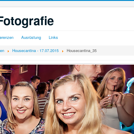
Fotografie
erenzen
Ausrüstung
Links
gen
Housecantina - 17.07.2015
Housecantina_35